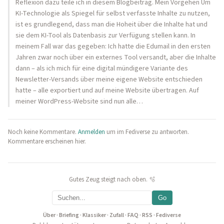
Reflexion dazu teile ich in diesem Blogbeitrag. Mein Vorgehen Um
KI-Technologie als Spiegel für selbst verfasste Inhalte zu nutzen,
ist es grundlegend, dass man die Hoheit über die Inhalte hat und
sie dem KI-Tool als Datenbasis zur Verfügung stellen kann. In
meinem Fall war das gegeben: Ich hatte die Edumail in den ersten
Jahren zwar noch über ein externes Tool versandt, aber die Inhalte
dann – als ich mich für eine digital mündigere Variante des
Newsletter-Versands über meine eigene Website entschieden
hatte – alle exportiert und auf meine Website übertragen. Auf
meiner WordPress-Website sind nun alle…
Noch keine Kommentare.
Anmelden
um im Fediverse zu antworten.
Kommentare erscheinen hier.
Gutes Zeug steigt nach oben. 🫧
Go
Über
·
Briefing
·
Klassiker
·
Zufall
·
FAQ
·
RSS
·
Fediverse