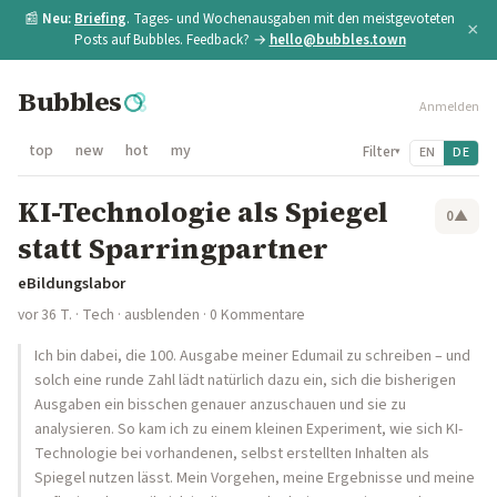
📰
Neu:
Briefing
. Tages- und Wochenausgaben mit den meistgevoteten
×
Posts auf Bubbles. Feedback? →
hello@bubbles.town
Bubbles
Anmelden
top
new
hot
my
Filter
EN
DE
▾
KI-Technologie als Spiegel
0
▲
statt Sparringpartner
eBildungslabor
vor 36 T.
·
Tech
·
ausblenden
· 0 Kommentare
Ich bin dabei, die 100. Ausgabe meiner Edumail zu schreiben – und
solch eine runde Zahl lädt natürlich dazu ein, sich die bisherigen
Ausgaben ein bisschen genauer anzuschauen und sie zu
analysieren. So kam ich zu einem kleinen Experiment, wie sich KI-
Technologie bei vorhandenen, selbst erstellten Inhalten als
Spiegel nutzen lässt. Mein Vorgehen, meine Ergebnisse und meine