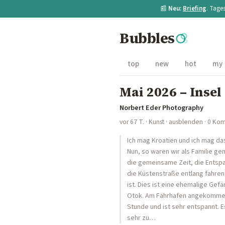
📰
Neu:
Briefing
. Tage
Bubbles
top
new
hot
my
Mai 2026 – Insel
Norbert Eder Photography
vor 67 T.
·
Kunst
·
ausblenden
· 0 Ko
Ich mag Kroatien und ich mag das
Nun, so waren wir als Familie g
die gemeinsame Zeit, die Entspa
die Küstenstraße entlang fahren.
ist. Dies ist eine ehemalige Gef
Otok. Am Fährhafen angekommen, g
Stunde und ist sehr entspannt. E
sehr zu…