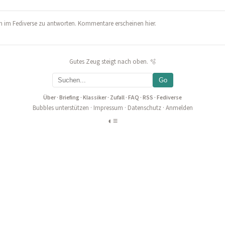
 im Fediverse zu antworten. Kommentare erscheinen hier.
Gutes Zeug steigt nach oben. 🫧
Go
Über
·
Briefing
·
Klassiker
·
Zufall
·
FAQ
·
RSS
·
Fediverse
Bubbles unterstützen
·
Impressum
·
Datenschutz
·
Anmelden
◐
≡