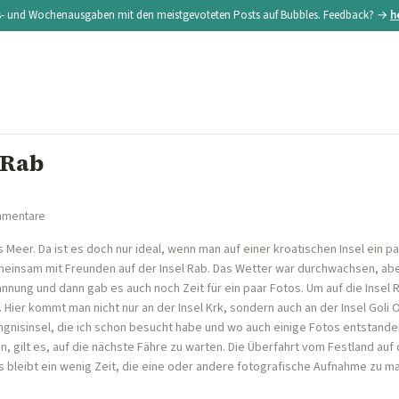
s- und Wochenausgaben mit den meistgevoteten Posts auf Bubbles. Feedback? →
h
 Rab
mmentare
 Meer. Da ist es doch nur ideal, wenn man auf einer kroatischen Insel ein p
emeinsam mit Freunden auf der Insel Rab. Das Wetter war durchwachsen, abe
nnung und dann gab es auch noch Zeit für ein paar Fotos. Um auf die Insel
 Hier kommt man nicht nur an der Insel Krk, sondern auch an der Insel Goli 
ängnisinsel, die ich schon besucht habe und wo auch einige Fotos entstanden
ilt es, auf die nächste Fähre zu warten. Die Überfahrt vom Festland auf di
s bleibt ein wenig Zeit, die eine oder andere fotografische Aufnahme zu ma