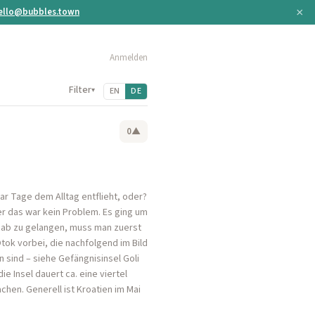
×
ello@bubbles.town
Anmelden
Filter
▾
EN
DE
0
▲
aar Tage dem Alltag entflieht, oder?
r das war kein Problem. Es ging um
 Rab zu gelangen, muss man zuerst
Otok vorbei, die nachfolgend im Bild
 sind – siehe Gefängnisinsel Goli
e Insel dauert ca. eine viertel
chen. Generell ist Kroatien im Mai