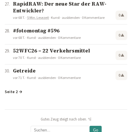
RapidRAW: Der neue Star der RAW-
Entwickler?
0
▲
vor 68 T.
·
5 Min. Lesezeit
·
Kunst
·
ausblenden
·
0 Kommentare
#fotomontag #596
0
▲
vor 68 T.
·
Kunst
·
ausblenden
·
0 Kommentare
52WFC26 – 22 Verkehrsmittel
0
▲
vor 70 T.
·
Kunst
·
ausblenden
·
0 Kommentare
Getreide
0
▲
vor 71 T.
·
Kunst
·
ausblenden
·
0 Kommentare
Seite 2 →
Gutes Zeug steigt nach oben. 🫧
Go