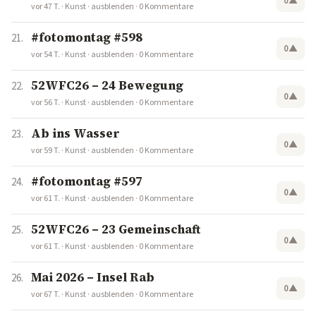
0
▲
vor 47 T.
·
Kunst
·
ausblenden
·
0 Kommentare
#fotomontag #598
0
▲
vor 54 T.
·
Kunst
·
ausblenden
·
0 Kommentare
52WFC26 – 24 Bewegung
0
▲
vor 56 T.
·
Kunst
·
ausblenden
·
0 Kommentare
Ab ins Wasser
0
▲
vor 59 T.
·
Kunst
·
ausblenden
·
0 Kommentare
#fotomontag #597
0
▲
vor 61 T.
·
Kunst
·
ausblenden
·
0 Kommentare
52WFC26 – 23 Gemeinschaft
0
▲
vor 61 T.
·
Kunst
·
ausblenden
·
0 Kommentare
Mai 2026 – Insel Rab
0
▲
vor 67 T.
·
Kunst
·
ausblenden
·
0 Kommentare