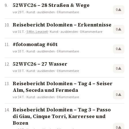
52WFC26 – 28 Straßen & Wege
0
▲
vor 29 T.
·
Kunst
·
ausblenden
·
0 Kommentare
Reisebericht Dolomiten – Erkenntnisse
0
▲
vor 31 T.
·
5 Min. Lesezeit
·
Kunst
·
ausblenden
·
0 Kommentare
#fotomontag #601
0
▲
vor 33 T.
·
Kunst
·
ausblenden
·
0 Kommentare
52WFC26 – 27 Wasser
0
▲
vor 33 T.
·
Kunst
·
ausblenden
·
0 Kommentare
Reisebericht Dolomiten – Tag 4 – Seiser
Alm, Seceda und Fermeda
0
▲
vor 34 T.
·
Kunst
·
ausblenden
·
0 Kommentare
Reisebericht Dolomiten – Tag 3 – Passo
di Giau, Cinque Torri, Karrersee und
Bozen
0
▲