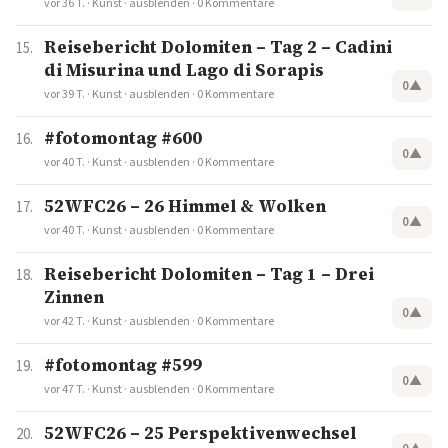
vor 36 T.
·
Kunst
·
ausblenden
·
0 Kommentare
Reisebericht Dolomiten – Tag 2 – Cadini
di Misurina und Lago di Sorapis
0
▲
vor 39 T.
·
Kunst
·
ausblenden
·
0 Kommentare
#fotomontag #600
0
▲
vor 40 T.
·
Kunst
·
ausblenden
·
0 Kommentare
52WFC26 – 26 Himmel & Wolken
0
▲
vor 40 T.
·
Kunst
·
ausblenden
·
0 Kommentare
Reisebericht Dolomiten – Tag 1 – Drei
Zinnen
0
▲
vor 42 T.
·
Kunst
·
ausblenden
·
0 Kommentare
#fotomontag #599
0
▲
vor 47 T.
·
Kunst
·
ausblenden
·
0 Kommentare
52WFC26 – 25 Perspektivenwechsel