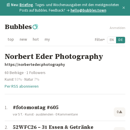
📰
Neu:
Briefing
. Tages- und Wochenausgaben mit den meistgevoteten
×
Posts auf Bubbles. Feedback? →
hello@bubbles.town
Bubbles
Anmelden
top
new
hot
my
Filter
EN
DE
▾
Norbert Eder Photography
https://norberteder.photography
60 Beiträge · 1 Followers
Kunst
93%
·
Natur
7%
Per RSS abonnieren
#fotomontag #605
0
▲
vor 5 T.
·
Kunst
·
ausblenden
·
0 Kommentare
52WFC26 – 31 Essen & Getränke