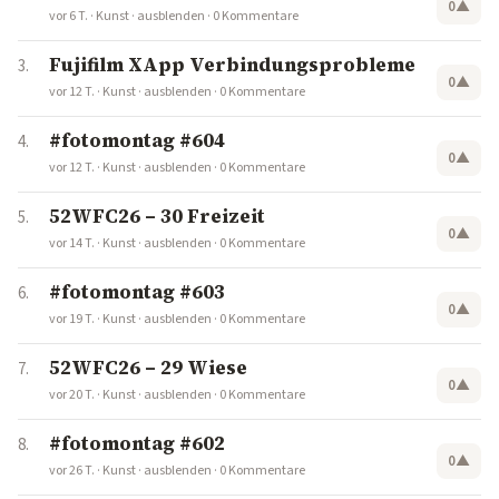
0
▲
vor 6 T.
·
Kunst
·
ausblenden
·
0 Kommentare
Fujifilm XApp Verbindungsprobleme
0
▲
vor 12 T.
·
Kunst
·
ausblenden
·
0 Kommentare
#fotomontag #604
0
▲
vor 12 T.
·
Kunst
·
ausblenden
·
0 Kommentare
52WFC26 – 30 Freizeit
0
▲
vor 14 T.
·
Kunst
·
ausblenden
·
0 Kommentare
#fotomontag #603
0
▲
vor 19 T.
·
Kunst
·
ausblenden
·
0 Kommentare
52WFC26 – 29 Wiese
0
▲
vor 20 T.
·
Kunst
·
ausblenden
·
0 Kommentare
#fotomontag #602
0
▲
vor 26 T.
·
Kunst
·
ausblenden
·
0 Kommentare