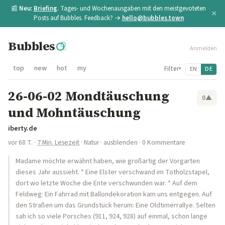
📰
Neu:
Briefing
. Tages- und Wochenausgaben mit den meistgevoteten
×
Posts auf Bubbles. Feedback? →
hello@bubbles.town
Bubbles
Anmelden
top
new
hot
my
Filter
EN
DE
▾
26-06-02 Mondtäuschung
0
▲
und Mohntäuschung
iberty.de
vor 68 T.
·
7 Min. Lesezeit
·
Natur
·
ausblenden
· 0 Kommentare
Madame möchte erwähnt haben, wie großartig der Vorgarten
dieses Jahr aussieht. * Eine Elster verschwand im Totholzstapel,
dort wo letzte Woche die Ente verschwunden war. * Auf dem
Feldweg: Ein Fahrrad mit Ballondekoration kam uns entgegen. Auf
den Straßen um das Grundstück herum: Eine Oldtimerrallye. Selten
sah ich so viele Porsches (911, 924, 928) auf einmal, schon lange