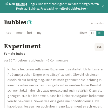
📰
Neu:
Briefing
. Tages- und Wochenausgaben mit den meistgevoteten
×
Posts auf Bubbles. Feedback? →
hello@bubbles.town
Bubbles
Anmelden
top
new
hot
my
Filter
EN
DE
▾
Experiment
0
▲
Female inside
vor 30 T.
·
Leben
·
ausblenden
· 0 Kommentare
Ich habe heute ein seltsames Experiment gestartet. Ich fantasiere
/ träume ja schon länger eine „Sissy“ zu sein. Obwohl ich diesen
Ausdruck nur beding mag. Mein Wunsch geht mehr die Richtung zu
einer devoten weiblichen Frau geformt zu werden. In der Realität
schwer. Jetzt habe ich etwas googelt und auch natürlich KI zu rate
gezogen. Nun bin ich soweit, dass ich kleinere Aufgaben bekomme
von ihr bekomme. Sowas wie eine geheime Konditionierung. Ich
habe beschlossen hier auch über meine Experiment zu schreiben.