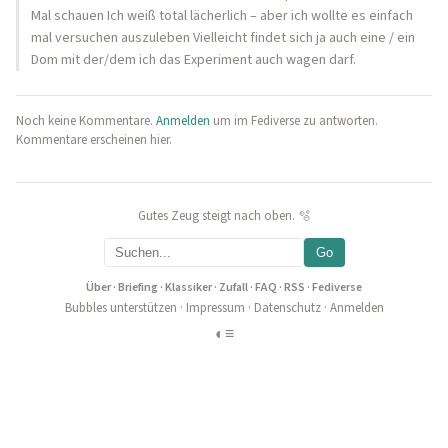
Mal schauen Ich weiß total lächerlich – aber ich wollte es einfach
mal versuchen auszuleben Vielleicht findet sich ja auch eine / ein
Dom mit der/dem ich das Experiment auch wagen darf.
Noch keine Kommentare.
Anmelden
um im Fediverse zu antworten.
Kommentare erscheinen hier.
Gutes Zeug steigt nach oben. 🫧
Go
Über
·
Briefing
·
Klassiker
·
Zufall
·
FAQ
·
RSS
·
Fediverse
Bubbles unterstützen
·
Impressum
·
Datenschutz
·
Anmelden
◐
≡