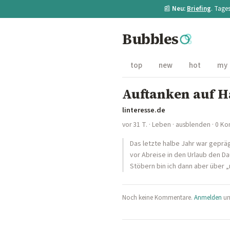
📰
Neu:
Briefing
. Tage
Bubbles
top
new
hot
my
Auftanken auf H
linteresse.de
vor 31 T.
·
Leben
·
ausblenden
· 0 K
Das letzte halbe Jahr war geprä
vor Abreise in den Urlaub den Dau
Stöbern bin ich dann aber über „
Noch keine Kommentare.
Anmelden
um