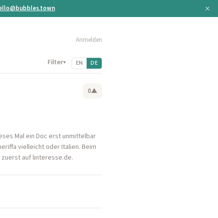
×
ello@bubbles.town
Anmelden
Filter
▾
EN
DE
0
▲
ses Mal ein Doc erst unmittelbar
iffa vielleicht oder Italien. Beim
zuerst auf linteresse.de.