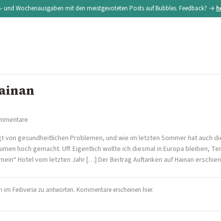
s- und Wochenausgaben mit den meistgevoteten Posts auf Bubbles. Feedback? →
h
ainan
ommentare
gt von gesundheitlichen Problemen, und wie im letzten Sommer hat auch die
men hoch gemacht. Uff. Eigentlich wollte ich diesmal in Europa bleiben, Tener
mein“ Hotel vom letzten Jahr […] Der Beitrag Auftanken auf Hainan erschien 
 im Fediverse zu antworten. Kommentare erscheinen hier.