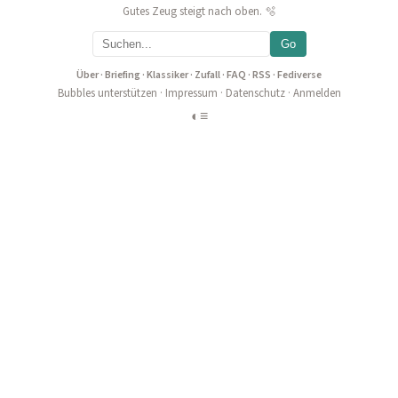
Gutes Zeug steigt nach oben. 🫧
Go
Über
·
Briefing
·
Klassiker
·
Zufall
·
FAQ
·
RSS
·
Fediverse
Bubbles unterstützen
·
Impressum
·
Datenschutz
·
Anmelden
◐
≡