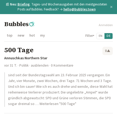
📰
Neu:
Briefing
. Tages- und Wochenausgaben mit den meistgevoteten
×
Posts auf Bubbles. Feedback? →
hello@bubbles.town
Bubbles
Anmelden
top
new
hot
my
Filter
EN
DE
▾
500 Tage
0
▲
Annuschkas Northern Star
vor 31 T.
·
Politik
·
ausblenden
· 0 Kommentare
sind seit der Bundestagswahl am 23. Februar 2025 vergangen. Ein
Jahr, vier Monate, zwei Wochen, drei Tage. 71 Wochen und 3 Tage.
Und ich bin sauer! Wie ich es auch drehe und wende, diese Wahl hat
reihenweise Verlierer produziert. Die ungeliebte „Ampel“ wurde
gründlich abgewatscht: SPD und Grüne verloren Stimmen, die SPD
sogar dreimal so … Weiterlesen "500 Tage"