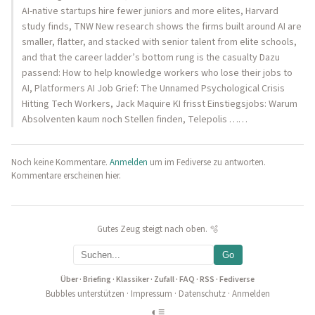
AI-native startups hire fewer juniors and more elites, Harvard
study finds, TNW New research shows the firms built around AI are
smaller, flatter, and stacked with senior talent from elite schools,
and that the career ladder’s bottom rung is the casualty Dazu
passend: How to help knowledge workers who lose their jobs to
AI, Platformers AI Job Grief: The Unnamed Psychological Crisis
Hitting Tech Workers, Jack Maquire KI frisst Einstiegsjobs: Warum
Absolventen kaum noch Stellen finden, Telepolis ……
Noch keine Kommentare.
Anmelden
um im Fediverse zu antworten.
Kommentare erscheinen hier.
Gutes Zeug steigt nach oben. 🫧
Go
Über
·
Briefing
·
Klassiker
·
Zufall
·
FAQ
·
RSS
·
Fediverse
Bubbles unterstützen
·
Impressum
·
Datenschutz
·
Anmelden
◐
≡