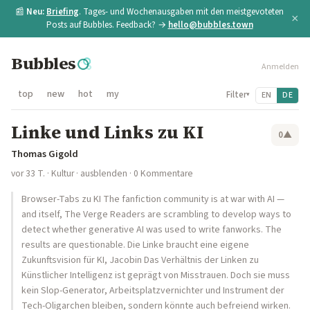
📰
Neu:
Briefing
. Tages- und Wochenausgaben mit den meistgevoteten
×
Posts auf Bubbles. Feedback? →
hello@bubbles.town
Bubbles
Anmelden
top
new
hot
my
Filter
EN
DE
▾
Linke und Links zu KI
0
▲
Thomas Gigold
vor 33 T.
·
Kultur
·
ausblenden
· 0 Kommentare
Browser-Tabs zu KI The fanfiction community is at war with AI —
and itself, The Verge Readers are scrambling to develop ways to
detect whether generative AI was used to write fanworks. The
results are questionable. Die Linke braucht eine eigene
Zukunftsvision für KI, Jacobin Das Verhältnis der Linken zu
Künstlicher Intelligenz ist geprägt von Misstrauen. Doch sie muss
kein Slop-Generator, Arbeitsplatzvernichter und Instrument der
Tech-Oligarchen bleiben, sondern könnte auch befreiend wirken.