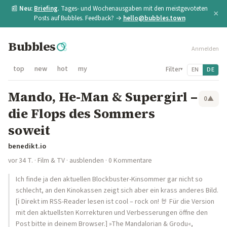
📰
Neu:
Briefing
. Tages- und Wochenausgaben mit den meistgevoteten
×
Posts auf Bubbles. Feedback? →
hello@bubbles.town
Bubbles
Anmelden
top
new
hot
my
Filter
EN
DE
▾
Mando, He-Man & Supergirl –
0
▲
die Flops des Sommers
soweit
benedikt.io
vor 34 T.
·
Film & TV
·
ausblenden
· 0 Kommentare
Ich finde ja den aktuellen Blockbuster-Kinsommer gar nicht so
schlecht, an den Kinokassen zeigt sich aber ein krass anderes Bild.
[ℹ️ Direkt im RSS-Reader lesen ist cool – rock on! 🤘 Für die Version
mit den aktuellsten Korrekturen und Verbesserungen öffne den
Post bitte in deinem Browser.] »The Mandalorian & Grodu«,