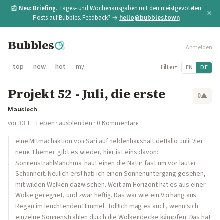
📰
Neu:
Briefing
. Tages- und Wochenausgaben mit den meistgevoteten
×
Posts auf Bubbles. Feedback? →
hello@bubbles.town
Bubbles
Anmelden
top
new
hot
my
Filter
EN
DE
▾
Projekt 52 - Juli, die erste
0
▲
Mausloch
vor 33 T.
·
Leben
·
ausblenden
· 0 Kommentare
eine Mitmachaktion von Sari auf heldenhaushalt.deHallo Juli! Vier
neue Themen gibt es wieder, hier ist eins davon:
SonnenstrahlManchmal haut einen die Natur fast um vor lauter
Schönheit. Neulich erst hab ich einen Sonnenuntergang gesehen,
mit wilden Wolken dazwischen. Weit am Horizont hat es aus einer
Wolke geregnet, und zwar heftig. Das war wie ein Vorhang aus
Regen im leuchtenden Himmel. Toll!Ich mag es auch, wenn sich
einzelne Sonnenstrahlen durch die Wolkendecke kämpfen. Das hat