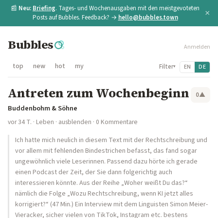
📰
Neu:
Briefing
. Tages- und Wochenausgaben mit den meistgevoteten
×
Posts auf Bubbles. Feedback? →
hello@bubbles.town
Bubbles
Anmelden
top
new
hot
my
Filter
EN
DE
▾
Antreten zum Wochenbeginn
0
▲
Buddenbohm & Söhne
vor 34 T.
·
Leben
·
ausblenden
· 0 Kommentare
Ich hatte mich neulich in diesem Text mit der Rechtschreibung und
vor allem mit fehlenden Bindestrichen befasst, das fand sogar
ungewöhnlich viele Leserinnen. Passend dazu hörte ich gerade
einen Podcast der Zeit, der Sie dann folgerichtig auch
interessieren könnte. Aus der Reihe „Woher weißt Du das?“
nämlich die Folge „Wozu Rechtschreibung, wenn KI jetzt alles
korrigiert?“ (47 Min.) Ein Interview mit dem Linguisten Simon Meier-
Vieracker, sicher vielen von TikTok, Instagram etc. bestens