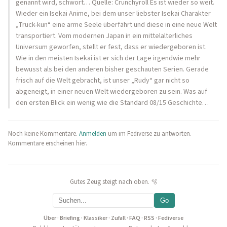
genannt wird, schwört… Quelle: Crunchyroll Es ist wieder so weit.
Wieder ein Isekai Anime, bei dem unser liebster Isekai Charakter
„Truck-kun“ eine arme Seele überfährt und diese in eine neue Welt
transportiert. Vom modernen Japan in ein mittelalterliches
Universum geworfen, stellt er fest, dass er wiedergeboren ist.
Wie in den meisten Isekai ist er sich der Lage irgendwie mehr
bewusst als bei den anderen bisher geschauten Serien. Gerade
frisch auf die Welt gebracht, ist unser „Rudy“ gar nicht so
abgeneigt, in einer neuen Welt wiedergeboren zu sein. Was auf
den ersten Blick ein wenig wie die Standard 08/15 Geschichte…
Noch keine Kommentare.
Anmelden
um im Fediverse zu antworten.
Kommentare erscheinen hier.
Gutes Zeug steigt nach oben. 🫧
Go
Über
·
Briefing
·
Klassiker
·
Zufall
·
FAQ
·
RSS
·
Fediverse