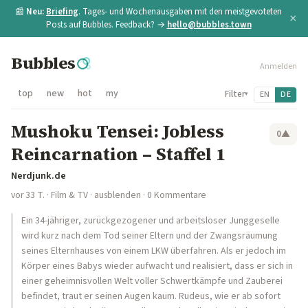
📰
Neu:
Briefing
. Tages- und Wochenausgaben mit den meistgevoteten
×
Posts auf Bubbles. Feedback? →
hello@bubbles.town
Bubbles
Anmelden
top
new
hot
my
Filter
EN
DE
▾
Mushoku Tensei: Jobless
0
▲
Reincarnation – Staffel 1
Nerdjunk.de
vor 33 T.
·
Film & TV
·
ausblenden
· 0 Kommentare
Ein 34-jähriger, zurückgezogener und arbeitsloser Junggeselle
wird kurz nach dem Tod seiner Eltern und der Zwangsräumung
seines Elternhauses von einem LKW überfahren. Als er jedoch im
Körper eines Babys wieder aufwacht und realisiert, dass er sich in
einer geheimnisvollen Welt voller Schwertkämpfe und Zauberei
befindet, traut er seinen Augen kaum. Rudeus, wie er ab sofort