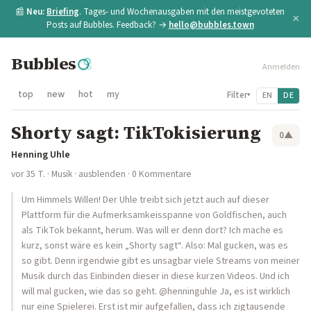
📰
Neu:
Briefing
. Tages- und Wochenausgaben mit den meistgevoteten
×
Posts auf Bubbles. Feedback? →
hello@bubbles.town
Bubbles
Anmelden
top
new
hot
my
Filter
EN
DE
▾
Shorty sagt: TikTokisierung
0
▲
Henning Uhle
vor 35 T.
·
Musik
·
ausblenden
· 0 Kommentare
Um Himmels Willen! Der Uhle treibt sich jetzt auch auf dieser
Plattform für die Aufmerksamkeisspanne von Goldfischen, auch
als TikTok bekannt, herum. Was will er denn dort? Ich mache es
kurz, sonst wäre es kein „Shorty sagt“. Also: Mal gucken, was es
so gibt. Denn irgendwie gibt es unsagbar viele Streams von meiner
Musik durch das Einbinden dieser in diese kurzen Videos. Und ich
will mal gucken, wie das so geht. @henninguhle Ja, es ist wirklich
nur eine Spielerei. Erst ist mir aufgefallen, dass ich zigtausende