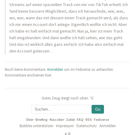
Streams auf einen speziellen Track von mir von TikTok erhielt. Ich
fand keine bessere Möglichkeit, dass ich herausfinde, wie, was,
wo, wer, wann das mit diesem einen Track gemacht wird, als dass
ich mir einen Account dort anlege. Eigentlich wollte ich nicht. Aber
ich habe es halt einfach mal gemacht. Nun ja, hier ist mein Track
halt eingebunden. Und dann wollte ich halt sehen, wie das geht.
Und das ist wirklich alles ganz einfach. Ich habe also einfach mal
den Account gelassen…
Noch keine Kommentare.
Anmelden
um im Fediverse zu antworten.
Kommentare erscheinen hier.
Gutes Zeug steigt nach oben. 🫧
Go
Über
·
Briefing
·
Klassiker
·
Zufall
·
FAQ
·
RSS
·
Fediverse
Bubbles unterstützen
·
Impressum
·
Datenschutz
·
Anmelden
◐
≡