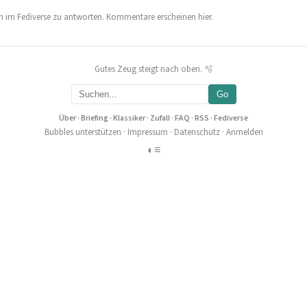
 im Fediverse zu antworten. Kommentare erscheinen hier.
Gutes Zeug steigt nach oben. 🫧
Go
Über
·
Briefing
·
Klassiker
·
Zufall
·
FAQ
·
RSS
·
Fediverse
Bubbles unterstützen
·
Impressum
·
Datenschutz
·
Anmelden
◐
≡