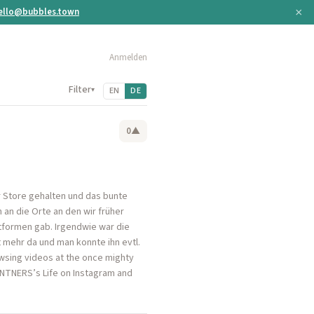
×
ello@bubbles.town
Anmelden
Filter
▾
EN
DE
0
▲
r Store gehalten und das bunte
 an die Orte an den wir früher
ttformen gab. Irgendwie war die
 mehr da und man konnte ihn evtl.
wsing videos at the once mighty
ZWENTNERS’s Life on Instagram and