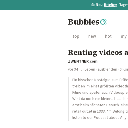
📰
Neu:
Briefing
. Tage
Bubbles
top
new
hot
my
Renting videos a
ZWENTNER.com
vor 34 T.
·
Leben
·
ausblenden
· 0 K
Ein bisschen Nostalgie zum Früh
treiben im einst größten Videoth
Filme und später auch Videospie
Welt da noch ein kleines bissche
erst beim nächsten Besuch leihe
retail outlet in 1993. *** Belong
listen to our Podcast about Vinyl