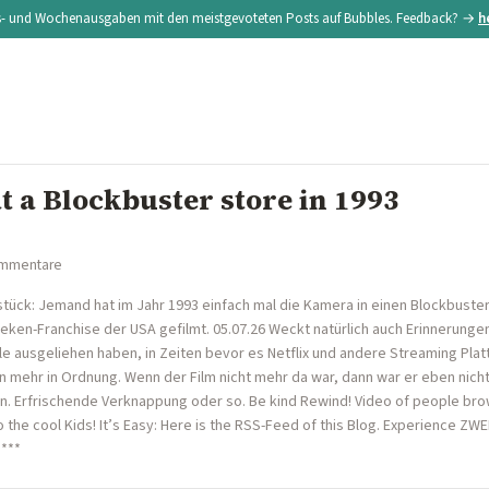
s- und Wochenausgaben mit den meistgevoteten Posts auf Bubbles. Feedback? →
h
t a Blockbuster store in 1993
ommentare
stück: Jemand hat im Jahr 1993 einfach mal die Kamera in einen Blockbuste
eken-Franchise der USA gefilmt. 05.07.26 Weckt natürlich auch Erinnerungen
le ausgeliehen haben, in Zeiten bevor es Netflix und andere Streaming Pla
n mehr in Ordnung. Wenn der Film nicht mehr da war, dann war er eben nicht
n. Erfrischende Verknappung oder so. Be kind Rewind! Video of people bro
 to the cool Kids! It’s Easy: Here is the RSS-Feed of this Blog. Experience 
 ***