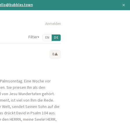
×
ello@bubbles.town
Anmelden
Filter
▾
EN
DE
0
▲
t Palmsonntag. Eine Woche vor
n. Sie priesen Ihn als den
el von Jesu Wundertaten gehört.
ment, ist viel von Ihm die Rede.
er Welt, sendet Seinen Sohn auf die
as drückt David in Psalm 104 aus.
obe den HERRN, meine Seele! HERR,