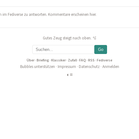
 im Fediverse zu antworten. Kommentare erscheinen hier.
Gutes Zeug steigt nach oben. 🫧
Go
Über
·
Briefing
·
Klassiker
·
Zufall
·
FAQ
·
RSS
·
Fediverse
Bubbles unterstützen
·
Impressum
·
Datenschutz
·
Anmelden
◐
≡