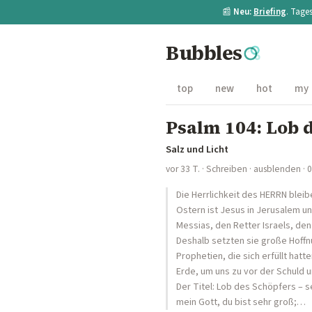
📰
Neu:
Briefing
. Tage
Bubbles
top
new
hot
my
Psalm 104: Lob 
Salz und Licht
vor 33 T.
·
Schreiben
·
ausblenden
· 
Die Herrlichkeit des HERRN bleib
Ostern ist Jesus in Jerusalem un
Messias, den Retter Israels, den
Deshalb setzten sie große Hoffnu
Prophetien, die sich erfüllt hat
Erde, um uns zu vor der Schuld u
Der Titel: Lob des Schöpfers – s
mein Gott, du bist sehr groß;…