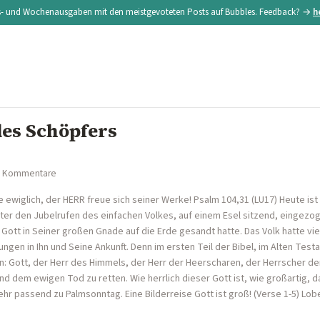
s- und Wochenausgaben mit den meistgevoteten Posts auf Bubbles. Feedback? →
h
des Schöpfers
0 Kommentare
e ewiglich, der HERR freue sich seiner Werke! Psalm 104,31 (LU17) Heute is
ter den Jubelrufen des einfachen Volkes, auf einem Esel sitzend, eingezoge
 Gott in Seiner großen Gnade auf die Erde gesandt hatte. Das Volk hatte vi
ngen in Ihn und Seine Ankunft. Denn im ersten Teil der Bibel, im Alten Testa
ten: Gott, der Herr des Himmels, der Herr der Heerscharen, der Herrscher d
nd dem ewigen Tod zu retten. Wie herrlich dieser Gott ist, wie großartig, d
ehr passend zu Palmsonntag. Eine Bilderreise Gott ist groß! (Verse 1-5) L