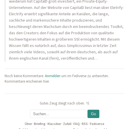
wiederum hat CapitalD groß investiert, ein Private-Equity-
Unternehmen. Auf der Website von CapitalD liest man über Eletrify:
Electrify erwirbt signifikante Anteile an Kanälen, die lange,
sachliche und markensichere Inhalte produzieren, und
beschleunigt deren Wachstum durch ein beeindruckendes Toolkit,
das den Creators den Fokus auf die Produktion von qualitativ
hochwertigeren Inhalten in größerem Stil ermöglicht. Mit diesem
Wissen fällt es natürlich auf, dass Simplicissimus in letzter Zeit
ziemlich viele Videos, sowohl auf ihrem deutschen, als auch auf
ihrem englischen Kanal (fern), veröffentlichen und…
Noch keine Kommentare.
Anmelden
um im Fediverse zu antworten.
Kommentare erscheinen hier.
Gutes Zeug steigt nach oben. 🫧
Go
Über
·
Briefing
·
Klassiker
·
Zufall
·
FAQ
·
RSS
·
Fediverse