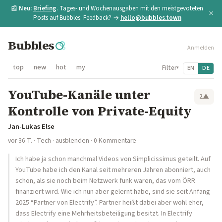
📰
Neu:
Briefing
. Tages- und Wochenausgaben mit den meistgevoteten
×
Posts auf Bubbles. Feedback? →
hello@bubbles.town
Bubbles
Anmelden
top
new
hot
my
Filter
EN
DE
▾
YouTube-Kanäle unter
2
▲
Kontrolle von Private-Equity
Jan-Lukas Else
vor 36 T.
·
Tech
·
ausblenden
· 0 Kommentare
Ich habe ja schon manchmal Videos von Simplicissimus geteilt. Auf
YouTube habe ich den Kanal seit mehreren Jahren abonniert, auch
schon, als sie noch beim Netzwerk funk waren, das vom ÖRR
finanziert wird. Wie ich nun aber gelernt habe, sind sie seit Anfang
2025 “Partner von Electrify”. Partner heißt dabei aber wohl eher,
dass Electrify eine Mehrheitsbeteiligung besitzt. In Electrify