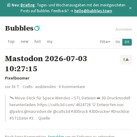
📰
Neu:
Briefing
. Tages- und Wochenausgaben mit den meistgevoteten
×
Posts auf Bubbles. Feedback? →
hello@bubbles.town
Bubbles
Anmelden
top
new
hot
my
Filter
EN
DE
▾
Mastodon 2026-07-03
0
▲
10:27:15
Pixelboomer
vor 36 T.
·
Crafts
·
ausblenden
· 0 Kommentare
🛰 Move-Stick für Space Weirdos • STL Dateien ➡️ 3D-Druckmodell
herunterladen: https://cults3d.com/:4624728 💡 Entworfen von
@patric@masrodon.de @cults3d #3DDruck #3DDrucker #Druckbar
#STLDatei #3… Quelle