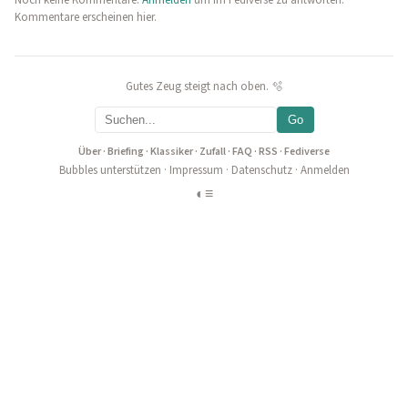
Noch keine Kommentare.
Anmelden
um im Fediverse zu antworten.
Kommentare erscheinen hier.
Gutes Zeug steigt nach oben. 🫧
Go
Über
·
Briefing
·
Klassiker
·
Zufall
·
FAQ
·
RSS
·
Fediverse
Bubbles unterstützen
·
Impressum
·
Datenschutz
·
Anmelden
◐
≡