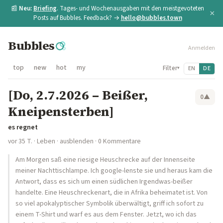
📰
Neu:
Briefing
. Tages- und Wochenausgaben mit den meistgevoteten
×
Posts auf Bubbles. Feedback? →
hello@bubbles.town
Bubbles
Anmelden
top
new
hot
my
Filter
EN
DE
▾
[Do, 2.7.2026 – Beißer,
0
▲
Kneipensterben]
es regnet
vor 35 T.
·
Leben
·
ausblenden
· 0 Kommentare
Am Morgen saß eine riesige Heuschrecke auf der Innenseite
meiner Nachttischlampe. Ich google-lenste sie und heraus kam die
Antwort, dass es sich um einen südlichen Irgendwas-beißer
handelte. Eine Heuschreckenart, die in Afrika beheimatet ist. Von
so viel apokalyptischer Symbolik überwältigt, griff ich sofort zu
einem T-Shirt und warf es aus dem Fenster. Jetzt, wo ich das