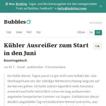
📰
Neu:
Briefing
. Tages- und Wochenausgaben mit den meistgevoteten
×
Posts auf Bubbles. Feedback? →
hello@bubbles.town
Bubbles
Anmelden
top
new
hot
my
Filter
EN
DE
▾
Kühler Ausreißer zum Start
0
▲
in den Juni
Baumtagebuch
vor 65 T.
·
Kunst
·
ausblenden
· 0 Kommentare
Die Kühle dieses Tages passt so gar nicht zum Auftakt des Juni.
Überhaupt kann uns der ständige Wetterumschwung langsam auf
die Nerven gehen. Ich hatte zuletzt eigentlich mehr Konstanz
erwartet und hatte tatsächlich schon ein lang andauernden
angenehm temperierten Sommer vor Augen. Stattdessen dieser
deutlich abgekühlte Tag mit bedecktem Himmel und nichts, was