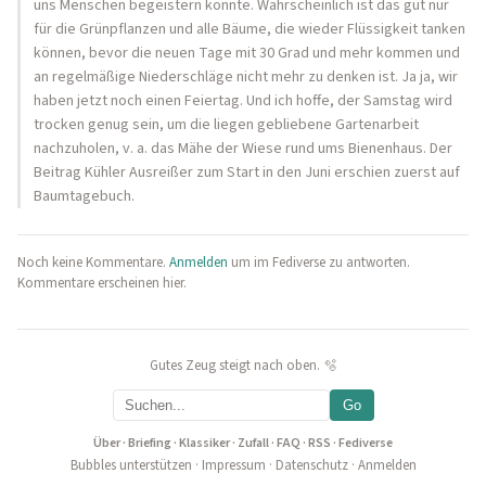
uns Menschen begeistern könnte. Wahrscheinlich ist das gut nur
für die Grünpflanzen und alle Bäume, die wieder Flüssigkeit tanken
können, bevor die neuen Tage mit 30 Grad und mehr kommen und
an regelmäßige Niederschläge nicht mehr zu denken ist. Ja ja, wir
haben jetzt noch einen Feiertag. Und ich hoffe, der Samstag wird
trocken genug sein, um die liegen gebliebene Gartenarbeit
nachzuholen, v. a. das Mähe der Wiese rund ums Bienenhaus. Der
Beitrag Kühler Ausreißer zum Start in den Juni erschien zuerst auf
Baumtagebuch.
Noch keine Kommentare.
Anmelden
um im Fediverse zu antworten.
Kommentare erscheinen hier.
Gutes Zeug steigt nach oben. 🫧
Go
Über
·
Briefing
·
Klassiker
·
Zufall
·
FAQ
·
RSS
·
Fediverse
Bubbles unterstützen
·
Impressum
·
Datenschutz
·
Anmelden