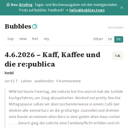
📰
Neu:
Briefing
. Tages- und Wochenausgaben mit den meistgevoteten
×
Posts auf Bubbles. Feedback? →
hello@bubbles.town
Bubbles
Anmelden
top
new
hot
my
Filter
EN
DE
▾
4.6.2026 – Kaff, Kaffee und
0
▲
die re:publica
hmbl
vor 62 T.
·
Leben
·
ausblenden
· 0 Kommentare
NRW hat heute Feiertag, die Liebste hat frei und ich hab die Schilde
hochgefahren, um Zeug abzuarbeiten. Worked out pretty fine.Die
Mittagspause saßen wir überraschenderweise in einem Café (wir
denken alle einmal kurz an die großartige Journelle) und drehten
eine Runde an meinem alten Büro in dem geilen alten Haus vorbei
… … danach ging die Liebste eine Familienpflicht erfüllen und ich