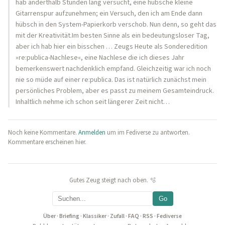
hab anderthalb Stunden lang versucht, eine hübsche kleine
Gitarrenspur aufzunehmen; ein Versuch, den ich am Ende dann
hübsch in den System-Papierkorb verschob. Nun denn, so geht das
mit der Kreativität.Im besten Sinne als ein bedeutungsloser Tag,
aber ich hab hier ein bisschen … Zeugs Heute als Sonderedition
»re:publica-Nachlese«, eine Nachlese die ich dieses Jahr
bemerkenswert nachdenklich empfand. Gleichzeitig war ich noch
nie so müde auf einer re:publica. Das ist natürlich zunächst mein
persönliches Problem, aber es passt zu meinem Gesamteindruck.
Inhaltlich nehme ich schon seit längerer Zeit nicht…
Noch keine Kommentare.
Anmelden
um im Fediverse zu antworten.
Kommentare erscheinen hier.
Gutes Zeug steigt nach oben. 🫧
Go
Über
·
Briefing
·
Klassiker
·
Zufall
·
FAQ
·
RSS
·
Fediverse