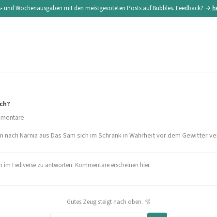
s- und Wochenausgaben mit den meistgevoteten Posts auf Bubbles. Feedback? →
h
ch?
mmentare
n nach Narnia aus Das Sam sich im Schrank in Wahrheit vor dem Gewitter ve
 im Fediverse zu antworten. Kommentare erscheinen hier.
Gutes Zeug steigt nach oben. 🫧