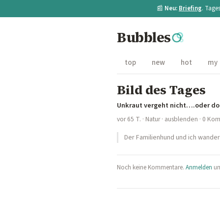
📰
Neu:
Briefing
. Tage
Bubbles
top
new
hot
my
Bild des Tages
Unkraut vergeht nicht….oder do
vor 65 T.
·
Natur
·
ausblenden
· 0 Ko
Der Familienhund und ich wander
Noch keine Kommentare.
Anmelden
um