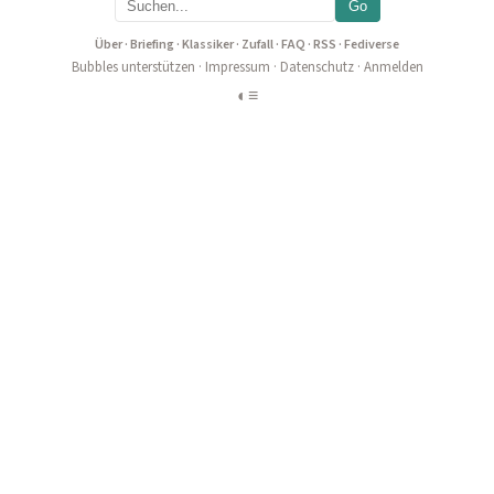
Go
Über
·
Briefing
·
Klassiker
·
Zufall
·
FAQ
·
RSS
·
Fediverse
Bubbles unterstützen
·
Impressum
·
Datenschutz
·
Anmelden
◐
≡