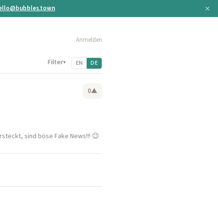
×
ello@bubbles.town
Anmelden
Filter
▾
EN
DE
0
▲
rsteckt, sind böse Fake News!!! 😉