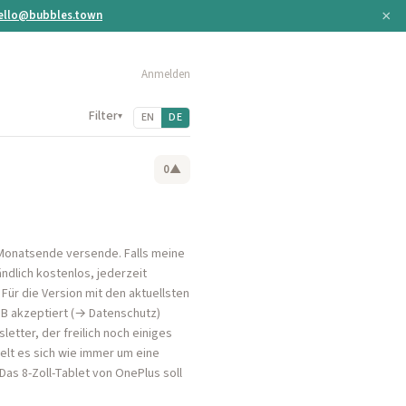
×
ello@bubbles.town
Anmelden
Filter
▾
EN
DE
0
▲
 Monatsende versende. Falls meine
ndlich kostenlos, jederzeit
 Für die Version mit den aktuellsten
GB akzeptiert (→ Datenschutz)
etter, der freilich noch einiges
elt es sich wie immer um eine
Das 8-Zoll-Tablet von OnePlus soll