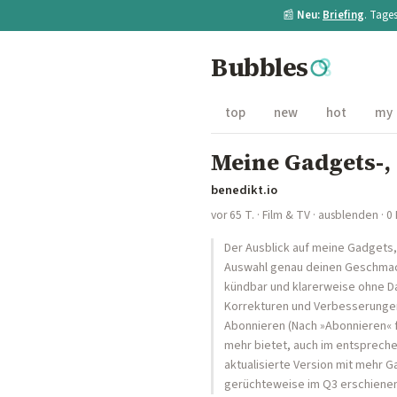
📰
Neu:
Briefing
. Tage
Bubbles
top
new
hot
my
Meine Gadgets-, 
benedikt.io
vor 65 T.
·
Film & TV
·
ausblenden
· 0
Der Ausblick auf meine Gadgets,
Auswahl genau deinen Geschmack 
kündbar und klarerweise ohne Dat
Korrekturen und Verbesserungen 
Abonnieren (Nach »Abonnieren« fo
mehr bietet, auch im entspreche
aktualisierte Version mit mehr G
gerüchteweise im Q3 erschiene