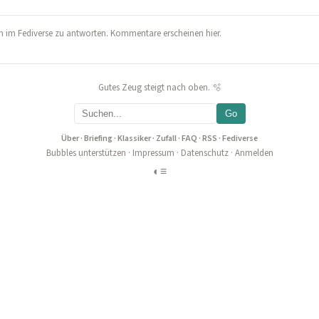
 im Fediverse zu antworten. Kommentare erscheinen hier.
Gutes Zeug steigt nach oben. 🫧
Go
Über
·
Briefing
·
Klassiker
·
Zufall
·
FAQ
·
RSS
·
Fediverse
Bubbles unterstützen
·
Impressum
·
Datenschutz
·
Anmelden
◐
≡