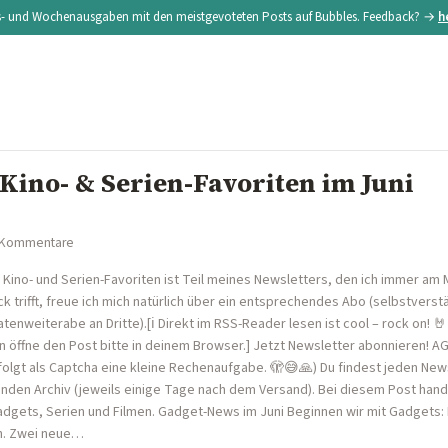
s- und Wochenausgaben mit den meistgevoteten Posts auf Bubbles. Feedback? →
h
Kino- & Serien-Favoriten im Juni
 Kommentare
 Kino- und Serien-Favoriten ist Teil meines Newsletters, den ich immer am
trifft, freue ich mich natürlich über ein entsprechendes Abo (selbstverstä
enweiterabe an Dritte).[ℹ️ Direkt im RSS-Reader lesen ist cool – rock on! 🤘
öffne den Post bitte in deinem Browser.] Jetzt Newsletter abonnieren! A
lgt als Captcha eine kleine Rechenaufgabe. 🫣😅🙏) Du findest jeden Newsl
nden Archiv (jeweils einige Tage nach dem Versand). Bei diesem Post hand
adgets, Serien und Filmen. Gadget-News im Juni Beginnen wir mit Gadgets: 
n. Zwei neue…