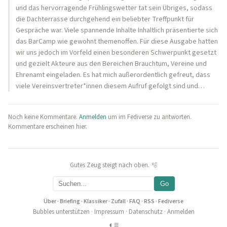
und das hervorragende Frühlingswetter tat sein Übriges, sodass
die Dachterrasse durchgehend ein beliebter Treffpunkt für
Gespräche war. Viele spannende Inhalte Inhaltlich präsentierte sich
das BarCamp wie gewohnt themenoffen. Für diese Ausgabe hatten
wir uns jedoch im Vorfeld einen besonderen Schwerpunkt gesetzt
und gezielt Akteure aus den Bereichen Brauchtum, Vereine und
Ehrenamt eingeladen. Es hat mich außerordentlich gefreut, dass
viele Vereinsvertreter*innen diesem Aufruf gefolgt sind und…
Noch keine Kommentare.
Anmelden
um im Fediverse zu antworten.
Kommentare erscheinen hier.
Gutes Zeug steigt nach oben. 🫧
Go
Über
·
Briefing
·
Klassiker
·
Zufall
·
FAQ
·
RSS
·
Fediverse
Bubbles unterstützen
·
Impressum
·
Datenschutz
·
Anmelden
◐
≡