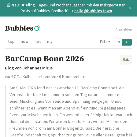
📰
Neu:
Briefing
. Tages- und Wochenausgaben mit den meistgevoteten
×
Posts auf Bubbles. Feedback? →
hello@bubbles.town
Bubbles
Anmelden
top
new
hot
my
Filter
EN
DE
▾
BarCamp Bonn 2026
0
▲
Blog von Johannes Mirus
vor 67 T.
·
Kultur
·
ausblenden
· 0 Kommentare
Am 9. Mai 2026 fand das inzwischen 11. BarCamp Bonn statt. Als
Veranstalter blickt man einem solchen Tag natürlich immer mit
einer Mischung aus Vorfreude und Spannung entgegen. Umso
schöner ist es, wenn man am Abend auf ein rundum gelungenes
Event zurückschauen kann. Ein wesentlicher Erfolgsfaktor war auch
diesmal die Location: Wir waren bereits zum zweiten Mal bei den
Freunden von cronn am Bonner Bogen zu Gast. Die herzliche
Gastfreundschaft trug spürbar zur guten Laune aller Beteiligten bei