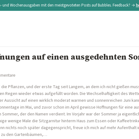
s- und Wochenausgaben mit den meistgevoteten Posts auf Bubbles. Feedback? →
h
fnungen auf einen ausgedehnten 
mmentare
 die Pflanzen, und der erste Tag seit Langem, an dem ich nicht gießen muss
n Regen wieder etwas aufgefüllt worden. Die Wechselhaftigkeit des Wette
 der Aussicht auf einen wirklich moderat warmen und sonnenreichen Juni kan
 Sonnentage im Mai, und zuvor schon im April gewisse Hoffnungen für eine
n Sommer, der den Namen verdient. Im Vorjahr war der Sommer ja eigentlich 
nige wenige Male die Sitzgarnitur hinterm Haus zum Essen oder Kaffeetrinken
n nichts noch später dagegenspricht, freue ich mich auf mehr Aufenthalt im
e zu den Gartenbäumen,…