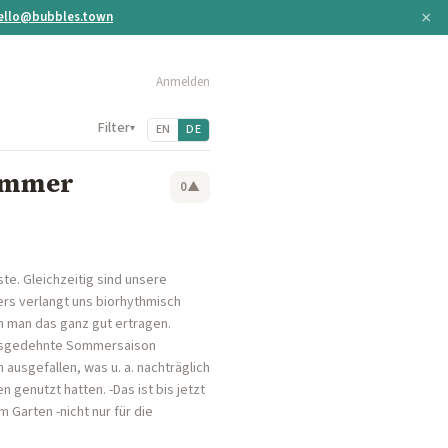
×
ello@bubbles.town
Anmelden
Filter
▾
EN
DE
Sommer
0
▲
te. Gleichzeitig sind unsere
rs verlangt uns biorhythmisch
n man das ganz gut ertragen.
 ausgedehnte Sommersaison
ausgefallen, was u. a. nachträglich
 genutzt hatten. -Das ist bis jetzt
 Garten -nicht nur für die