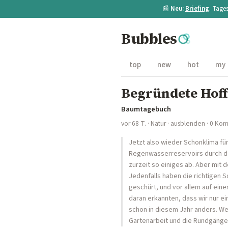
📰
Neu:
Briefing
. Tage
Bubbles
top
new
hot
my
Begründete Hof
Baumtagebuch
vor 68 T.
·
Natur
·
ausblenden
· 0 Ko
Jetzt also wieder Schonklima für
Regenwasserreservoirs durch de
zurzeit so einiges ab. Aber mit
Jedenfalls haben die richtigen
geschürt, und vor allem auf eine
daran erkannten, dass wir nur ei
schon in diesem Jahr anders. Wen
Gartenarbeit und die Rundgäng