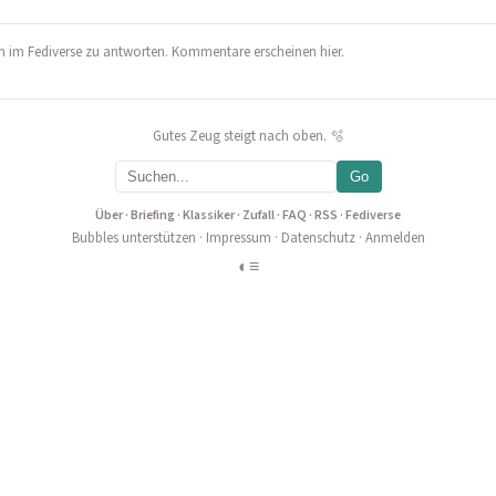
 im Fediverse zu antworten. Kommentare erscheinen hier.
Gutes Zeug steigt nach oben. 🫧
Go
Über
·
Briefing
·
Klassiker
·
Zufall
·
FAQ
·
RSS
·
Fediverse
Bubbles unterstützen
·
Impressum
·
Datenschutz
·
Anmelden
◐
≡