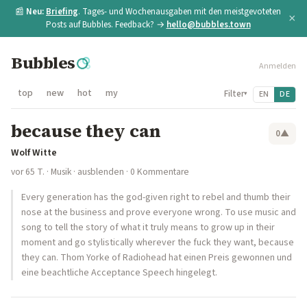
📰
Neu:
Briefing
. Tages- und Wochenausgaben mit den meistgevoteten
×
Posts auf Bubbles. Feedback? →
hello@bubbles.town
Bubbles
Anmelden
top
new
hot
my
Filter
EN
DE
▾
because they can
0
▲
Wolf Witte
vor 65 T.
·
Musik
·
ausblenden
· 0 Kommentare
Every generation has the god-given right to rebel and thumb their
nose at the business and prove everyone wrong. To use music and
song to tell the story of what it truly means to grow up in their
moment and go stylistically wherever the fuck they want, because
they can. Thom Yorke of Radiohead hat einen Preis gewonnen und
eine beachtliche Acceptance Speech hingelegt.