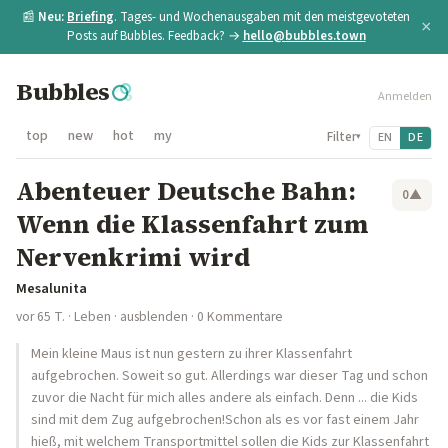
📰
Neu:
Briefing
. Tages- und Wochenausgaben mit den meistgevoteten
×
Posts auf Bubbles. Feedback? →
hello@bubbles.town
Bubbles
Anmelden
top
new
hot
my
Filter
EN
DE
▾
Abenteuer Deutsche Bahn:
0
▲
Wenn die Klassenfahrt zum
Nervenkrimi wird
Mesalunita
vor 65 T.
·
Leben
·
ausblenden
· 0 Kommentare
Mein kleine Maus ist nun gestern zu ihrer Klassenfahrt
aufgebrochen. Soweit so gut. Allerdings war dieser Tag und schon
zuvor die Nacht für mich alles andere als einfach. Denn ... die Kids
sind mit dem Zug aufgebrochen!Schon als es vor fast einem Jahr
hieß, mit welchem Transportmittel sollen die Kids zur Klassenfahrt