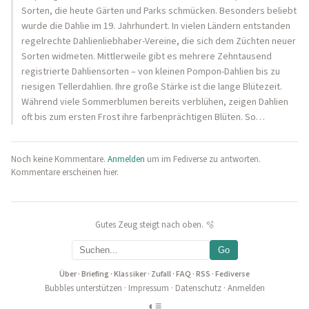
Sorten, die heute Gärten und Parks schmücken. Besonders beliebt
wurde die Dahlie im 19. Jahrhundert. In vielen Ländern entstanden
regelrechte Dahlienliebhaber-Vereine, die sich dem Züchten neuer
Sorten widmeten. Mittlerweile gibt es mehrere Zehntausend
registrierte Dahliensorten – von kleinen Pompon-Dahlien bis zu
riesigen Tellerdahlien. Ihre große Stärke ist die lange Blütezeit.
Während viele Sommerblumen bereits verblühen, zeigen Dahlien
oft bis zum ersten Frost ihre farbenprächtigen Blüten. So…
Noch keine Kommentare.
Anmelden
um im Fediverse zu antworten.
Kommentare erscheinen hier.
Gutes Zeug steigt nach oben. 🫧
Go
Über
·
Briefing
·
Klassiker
·
Zufall
·
FAQ
·
RSS
·
Fediverse
Bubbles unterstützen
·
Impressum
·
Datenschutz
·
Anmelden
◐
≡