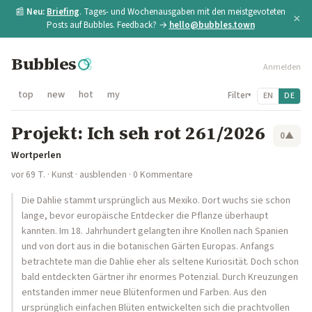
📰
Neu:
Briefing
. Tages- und Wochenausgaben mit den meistgevoteten
×
Posts auf Bubbles. Feedback? →
hello@bubbles.town
Bubbles
Anmelden
top
new
hot
my
Filter
EN
DE
▾
Projekt: Ich seh rot 261/2026
0
▲
Wortperlen
vor 69 T.
·
Kunst
·
ausblenden
· 0 Kommentare
Die Dahlie stammt ursprünglich aus Mexiko. Dort wuchs sie schon
lange, bevor europäische Entdecker die Pflanze überhaupt
kannten. Im 18. Jahrhundert gelangten ihre Knollen nach Spanien
und von dort aus in die botanischen Gärten Europas. Anfangs
betrachtete man die Dahlie eher als seltene Kuriosität. Doch schon
bald entdeckten Gärtner ihr enormes Potenzial. Durch Kreuzungen
entstanden immer neue Blütenformen und Farben. Aus den
ursprünglich einfachen Blüten entwickelten sich die prachtvollen