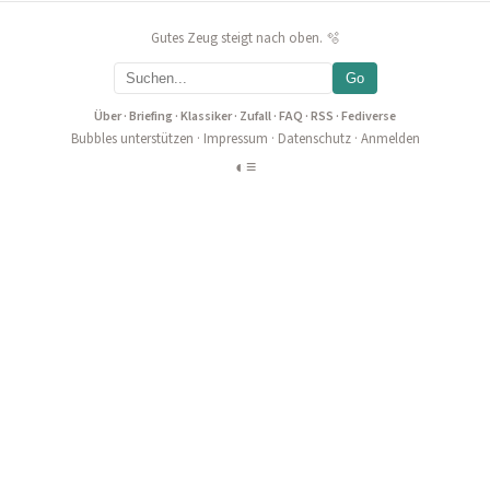
Gutes Zeug steigt nach oben. 🫧
Go
Über
·
Briefing
·
Klassiker
·
Zufall
·
FAQ
·
RSS
·
Fediverse
Bubbles unterstützen
·
Impressum
·
Datenschutz
·
Anmelden
◐
≡