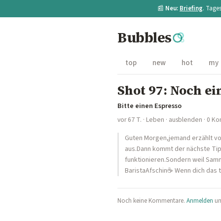
📰
Neu:
Briefing
. Tage
Bubbles
top
new
hot
my
Shot 97: Noch ei
Bitte einen Espresso
vor 67 T.
·
Leben
·
ausblenden
· 0 K
Guten Morgen,jemand erzählt von 
aus.Dann kommt der nächste Tip
funktionieren.Sondern weil Samm
BaristaAfschin☕️ Wenn dich das t
Noch keine Kommentare.
Anmelden
um