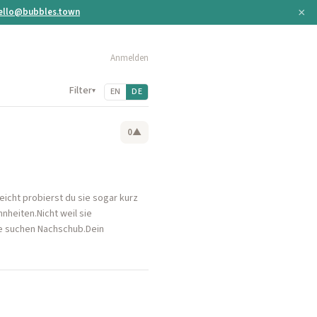
×
ello@bubbles.town
Anmelden
Filter
▾
EN
DE
0
▲
eicht probierst du sie sogar kurz
heiten.Nicht weil sie
ie suchen Nachschub.Dein