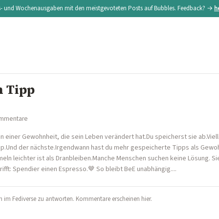
s- und Wochenausgaben mit den meistgevoteten Posts auf Bubbles. Feedback? →
h
n Tipp
ommentare
einer Gewohnheit, die sein Leben verändert hat.Du speicherst sie ab.Viell
p.Und der nächste.Irgendwann hast du mehr gespeicherte Tipps als Gewohn
eln leichter ist als Dranbleiben.Manche Menschen suchen keine Lösung. S
rifft: Spendier einen Espresso.🤎 So bleibt BeE unabhängig....
 im Fediverse zu antworten. Kommentare erscheinen hier.