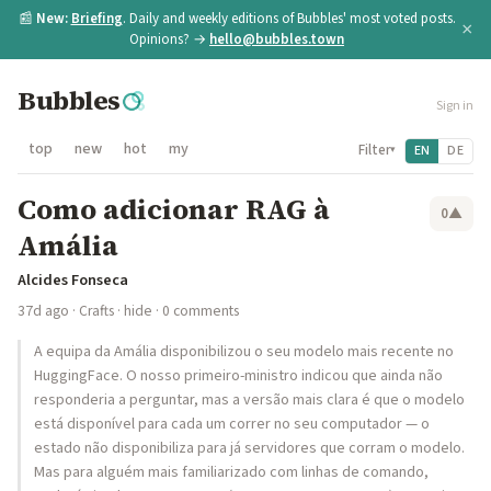
📰
New:
Briefing
. Daily and weekly editions of Bubbles' most voted posts.
×
Opinions? →
hello@bubbles.town
Bubbles
Sign in
top
new
hot
my
Filter
EN
DE
▾
Como adicionar RAG à
0
▲
Amália
Alcides Fonseca
37d ago
·
Crafts
·
hide
· 0 comments
A equipa da Amália disponibilizou o seu modelo mais recente no
HuggingFace. O nosso primeiro-ministro indicou que ainda não
responderia a perguntar, mas a versão mais clara é que o modelo
está disponível para cada um correr no seu computador — o
estado não disponibiliza para já servidores que corram o modelo.
Mas para alguém mais familiarizado com linhas de comando,